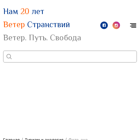
Нам
20
лет
Ветер
Странствий
Ветер. Путь. Свобода
/
/
Главная
Туризм и экология
Фото-око