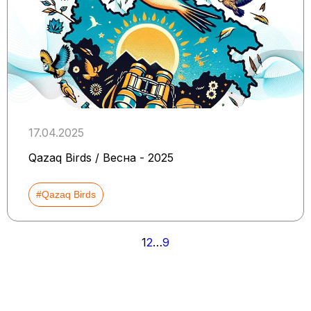
17.04.2025
Qazaq Birds / Весна - 2025
#Qazaq Birds
Пагинация
1
2
…
9
записей