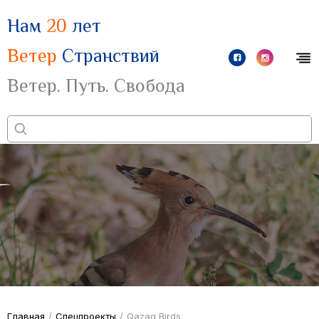
Нам
20
лет
Ветер
Странствий
Ветер. Путь. Свобода
Главная
/
Спецпроекты
/
Qazaq Birds