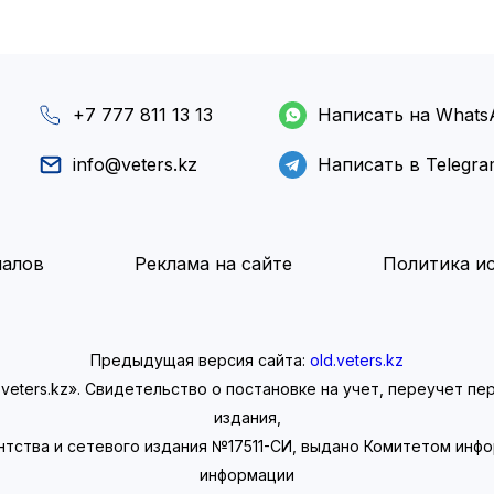
+7 777 811 13 13
Написать на Whats
info@veters.kz
Написать в Telegr
иалов
Реклама на сайте
Политика ис
Предыдущая версия сайта:
old.veters.kz
eters.kz». Свидетельство о постановке на учет, переучет п
издания,
нтства и сетевого издания №17511-СИ, выдано Комитетом инф
информации