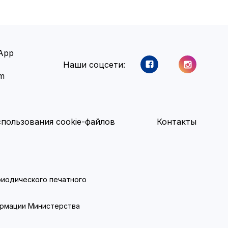
App
Наши соцсети:
am
пользования cookie-файлов
Контакты
ериодического печатного
ормации Министерства