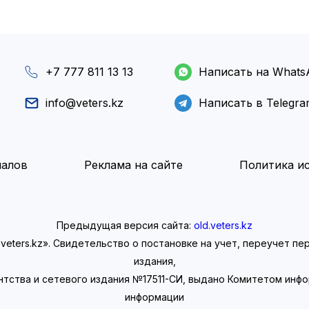
+7 777 811 13 13
Написать на Whats
info@veters.kz
Написать в Telegr
иалов
Реклама на сайте
Политика ис
Предыдущая версия сайта:
old.veters.kz
eters.kz». Свидетельство о постановке на учет, переучет п
издания,
нтства и сетевого издания №17511-СИ, выдано Комитетом инф
информации