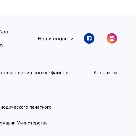
App
Наши соцсети:
am
пользования cookie-файлов
Контакты
ериодического печатного
ормации Министерства