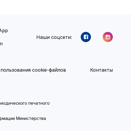
App
Наши соцсети:
am
пользования cookie-файлов
Контакты
ериодического печатного
ормации Министерства