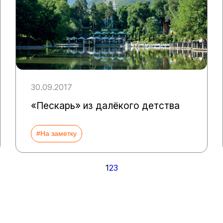
30.09.2017
«Пескарь» из далёкого детства
#На заметку
1
2
3