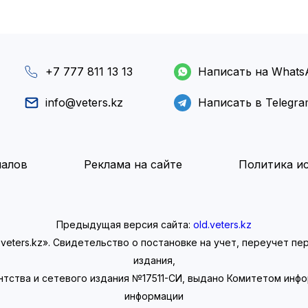
+7 777 811 13 13
Написать на Whats
info@veters.kz
Написать в Telegr
иалов
Реклама на сайте
Политика ис
Предыдущая версия сайта:
old.veters.kz
eters.kz». Свидетельство о постановке на учет, переучет п
издания,
нтства и сетевого издания №17511-СИ, выдано Комитетом инф
информации