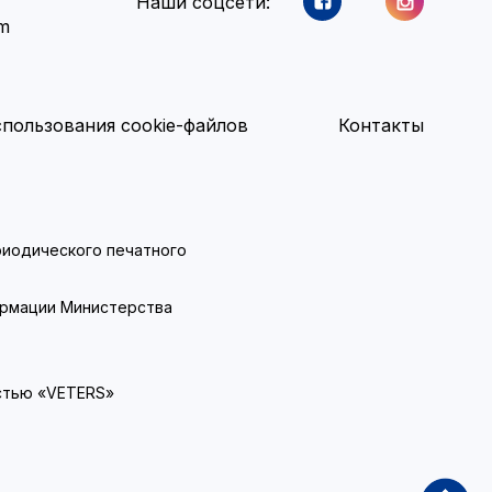
Наши соцсети:
am
пользования cookie-файлов
Контакты
ериодического печатного
ормации Министерства
стью «VETERS»