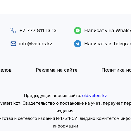
+7 777 811 13 13
Написать на Whats
info@veters.kz
Написать в Telegr
иалов
Реклама на сайте
Политика ис
Предыдущая версия сайта:
old.veters.kz
eters.kz». Свидетельство о постановке на учет, переучет п
издания,
нтства и сетевого издания №17511-СИ, выдано Комитетом инф
информации