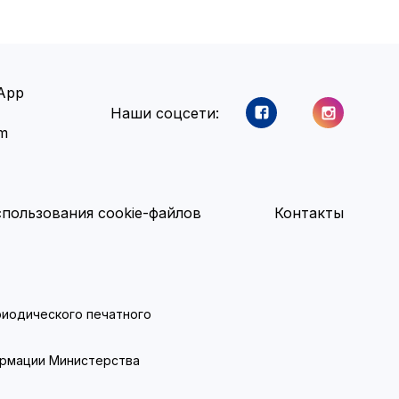
App
Наши соцсети:
am
пользования cookie-файлов
Контакты
ериодического печатного
ормации Министерства