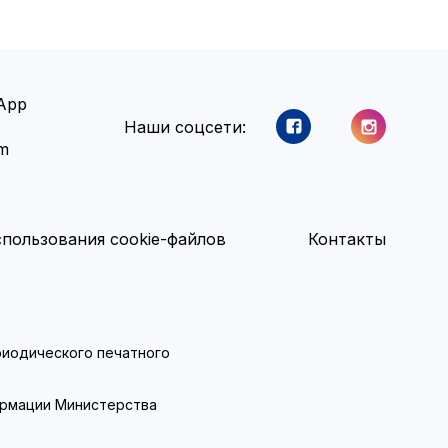
App
Наши соцсети:
am
пользования cookie-файлов
Контакты
ериодического печатного
ормации Министерства