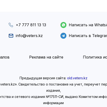
+7 777 811 13 13
Написать на Whats
info@veters.kz
Написать в Telegr
иалов
Реклама на сайте
Политика ис
Предыдущая версия сайта:
old.veters.kz
eters.kz». Свидетельство о постановке на учет, переучет п
издания,
нтства и сетевого издания №17511-СИ, выдано Комитетом инф
информации