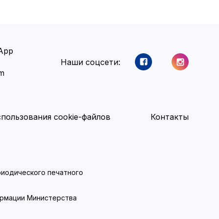
App
Наши соцсети:
am
пользования cookie-файлов
Контакты
ериодического печатного
ормации Министерства