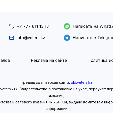
+7 777 811 13 13
Написать на Whats
info@veters.kz
Написать в Telegr
иалов
Реклама на сайте
Политика ис
Предыдущая версия сайта:
old.veters.kz
eters.kz». Свидетельство о постановке на учет, переучет п
издания,
нтства и сетевого издания №17511-СИ, выдано Комитетом инф
информации