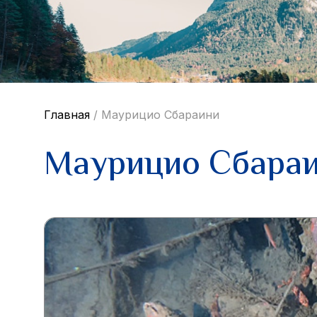
Главная
/
Маурициo Сбараини
Маурициo Сбара