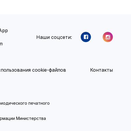
App
Наши соцсети:
am
пользования cookie-файлов
Контакты
ериодического печатного
ормации Министерства