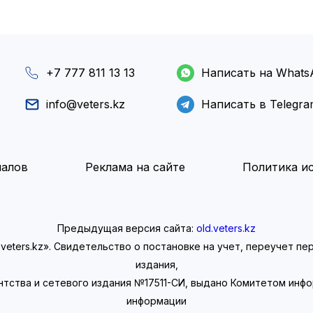
+7 777 811 13 13
Написать на Whats
info@veters.kz
Написать в Telegr
иалов
Реклама на сайте
Политика ис
Предыдущая версия сайта:
old.veters.kz
eters.kz». Свидетельство о постановке на учет, переучет п
издания,
нтства и сетевого издания №17511-СИ, выдано Комитетом инф
информации