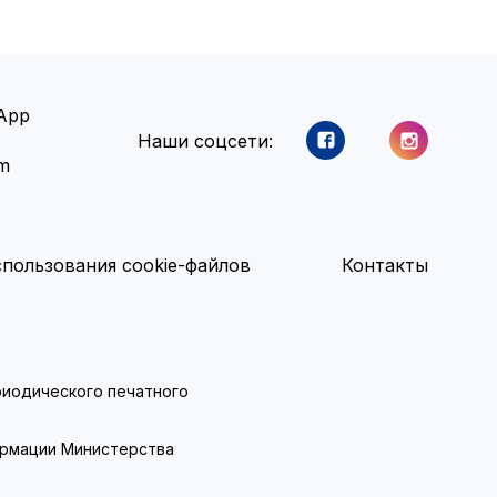
App
Наши соцсети:
am
пользования cookie-файлов
Контакты
ериодического печатного
ормации Министерства