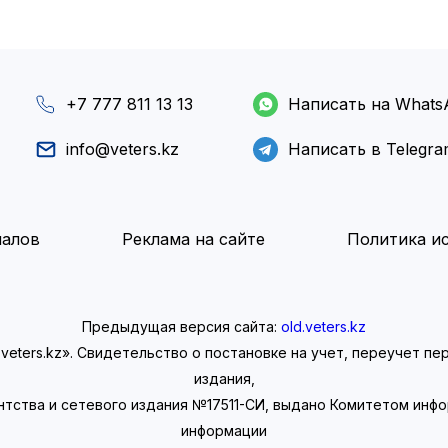
+7 777 811 13 13
Написать на Whats
info@veters.kz
Написать в Telegr
иалов
Реклама на сайте
Политика ис
Предыдущая версия сайта:
old.veters.kz
eters.kz». Свидетельство о постановке на учет, переучет п
издания,
нтства и сетевого издания №17511-СИ, выдано Комитетом инф
информации