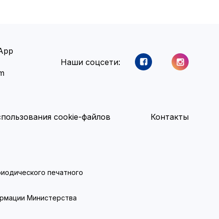
App
Наши соцсети:
am
пользования cookie-файлов
Контакты
ериодического печатного
ормации Министерства