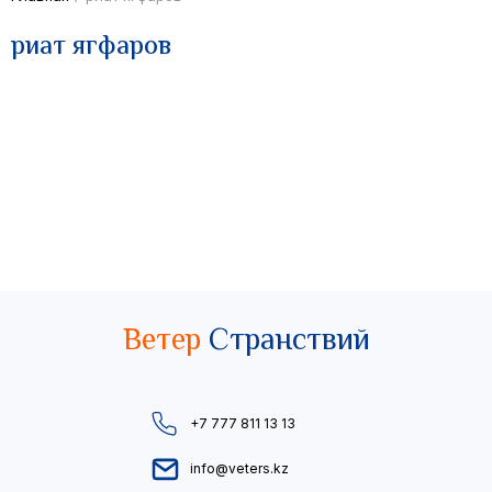
риат ягфаров
Ветер
Странствий
+7 777 811 13 13
info@veters.kz