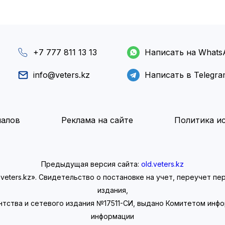
+7 777 811 13 13
Написать на Whats
info@veters.kz
Написать в Telegr
иалов
Реклама на сайте
Политика ис
Предыдущая версия сайта:
old.veters.kz
eters.kz». Свидетельство о постановке на учет, переучет п
издания,
нтства и сетевого издания №17511-СИ, выдано Комитетом инф
информации