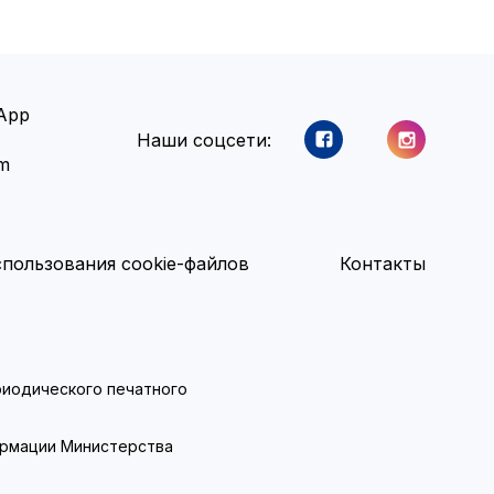
App
Наши соцсети:
am
пользования cookie-файлов
Контакты
ериодического печатного
ормации Министерства