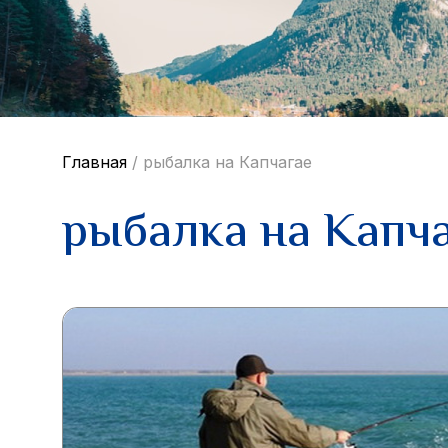
Главная
/
рыбалка на Капчагае
рыбалка на Капч