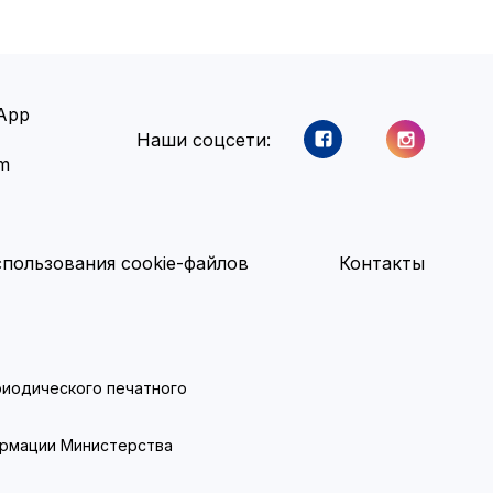
App
Наши соцсети:
am
пользования cookie-файлов
Контакты
ериодического печатного
ормации Министерства