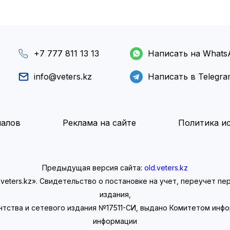
+7 777 811 13 13
Написать на Whats
info@veters.kz
Написать в Telegr
иалов
Реклама на сайте
Политика ис
Предыдущая версия сайта:
old.veters.kz
eters.kz». Свидетельство о постановке на учет, переучет п
издания,
нтства и сетевого издания №17511-СИ, выдано Комитетом инф
информации