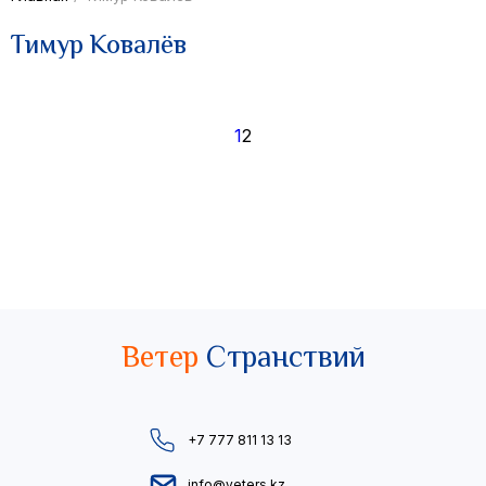
Тимур Ковалёв
Пагинация
1
2
записей
Ветер
Странствий
+7 777 811 13 13
info@veters.kz