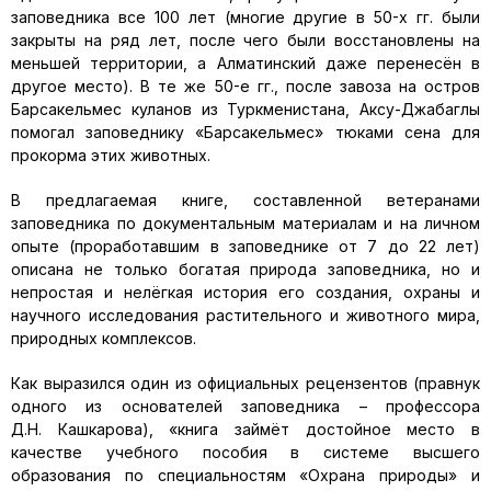
заповедника все 100 лет (многие другие в 50-х гг. были
закрыты на ряд лет, после чего были восстановлены на
меньшей территории, а Алматинский даже перенесён в
другое место). В те же 50-е гг., после завоза на остров
Барсакельмес куланов из Туркменистана, Аксу-Джабаглы
помогал заповеднику «Барсакельмес» тюками сена для
прокорма этих животных.
В предлагаемая книге, составленной ветеранами
заповедника по документальным материалам и на личном
опыте (проработавшим в заповеднике от 7 до 22 лет)
описана не только богатая природа заповедника, но и
непростая и нелёгкая история его создания, охраны и
научного исследования растительного и животного мира,
природных комплексов.
Как выразился один из официальных рецензентов (правнук
одного из основателей заповедника – профессора
Д.Н. Кашкарова), «книга займёт достойное место в
качестве учебного пособия в системе высшего
образования по специальностям «Охрана природы» и