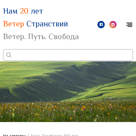
Нам
20
лет
Ветер
Странствий
Ветер. Путь. Свобода
/
На заметку
Аксу-Джабаглы 100 лет