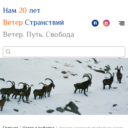
Нам
20
лет
Ветер
Странствий
Ветер. Путь. Свобода
/
/
Главная
Охота и рыбалка
Аргали сохранит трофейная охота