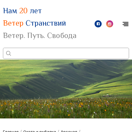
Нам
20
лет
Ветер
Странствий
Ветер. Путь. Свобода
/
/
/
Главная
Охота и рыбалка
Арсенал