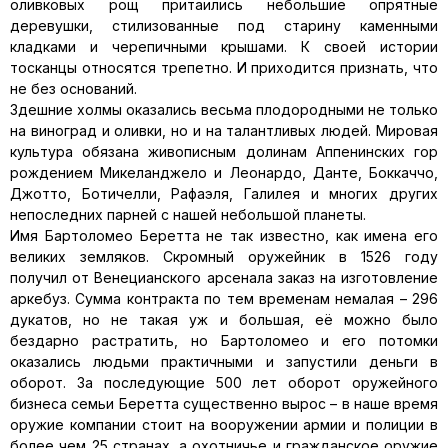
оливковых рощ притаились небольшие опрятные
деревушки, стилизованные под старину каменными
кладками и черепичными крышами. К своей истории
тосканцы относятся трепетно. И приходится признать, что
не без оснований.
Здешние холмы оказались весьма плодородными не только
на виноград и оливки, но и на талантливых людей. Мировая
культура обязана живописным долинам Аппенинских гор
рождением Микеланджело и Леонардо, Данте, Боккаччо,
Джотто, Ботичелли, Рафаэля, Галилея и многих других
непоследних парней с нашей небольшой планеты.
Имя Бартоломео Беретта не так известно, как имена его
великих земляков. Скромный оружейник в 1526 году
получил от Венецианского арсенала заказ на изготовление
аркебуз. Сумма контракта по тем временам немалая – 296
дукатов, но не такая уж и большая, её можно было
бездарно растратить, но Бартоломео и его потомки
оказались людьми практичными и запустили деньги в
оборот. За последующие 500 лет оборот оружейного
бизнеса семьи Беретта существенно вырос – в наше время
оружие компании стоит на вооружении армии и полиции в
более чем 25 странах, а охотничье и гражданское оружие