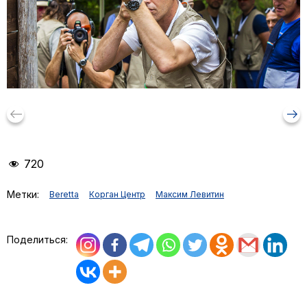
keyboard_backspace
arrow_right_alt
720
Метки:
Beretta
Корган Центр
Максим Левитин
Поделиться: