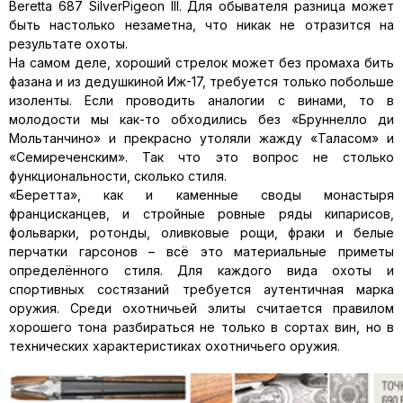
Beretta 687 SilverPigeon III. Для обывателя разница может
быть настолько незаметна, что никак не отразится на
результате охоты.
На самом деле, хороший стрелок может без промаха бить
фазана и из дедушкиной Иж-17, требуется только побольше
изоленты. Если проводить аналогии с винами, то в
молодости мы как-то обходились без «Бруннелло ди
Мольтанчино» и прекрасно утоляли жажду «Таласом» и
«Семиреченским». Так что это вопрос не столько
функциональности, сколько стиля.
«Беретта», как и каменные своды монастыря
францисканцев, и стройные ровные ряды кипарисов,
фольварки, ротонды, оливковые рощи, фраки и белые
перчатки гарсонов – всё это материальные приметы
определённого стиля. Для каждого вида охоты и
спортивных состязаний требуется аутентичная марка
оружия. Среди охотничьей элиты считается правилом
хорошего тона разбираться не только в сортах вин, но в
технических характеристиках охотничьего оружия.