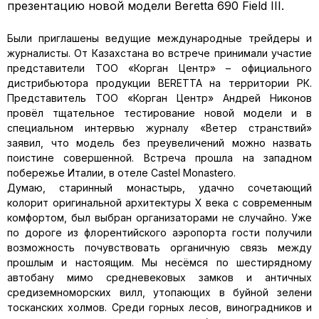
презентацию новой модели Beretta 690 Field III.
Были приглашены ведущие международные трейдеры и
журналисты. От Казахстана во встрече принимали участие
представители ТОО «Корган Центр» – официального
дистрибьютора продукции BERETTA на территории РК.
Представитель ТОО «Корган Центр» Андрей Никонов
провёл тщательное тестирование новой модели и в
специальном интервью журналу «Ветер странствий»
заявил, что модель без преувеличений можно назвать
поистине совершенной. Встреча прошла на западном
побережье Италии, в отеле Castel Monastero.
Думаю, старинный монастырь, удачно сочетающий
колорит оригинальной архитектуры Х века с современным
комфортом, был выбран организаторами не случайно. Уже
по дороге из флорентийского аэропорта гости получили
возможность почувствовать органичную связь между
прошлым и настоящим. Мы несёмся по шестирядному
автобану мимо средневековых замков и античных
средиземноморских вилл, утопающих в буйной зелени
тосканских холмов. Среди горных лесов, виноградников и