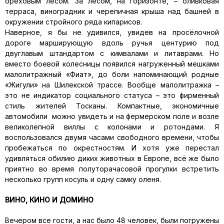
ореховым лесом. За лесом, на горизонте, – оливковая
терраса, виноградник и черепичная крыша над башней в
окружении стройного ряда кипарисов.
Наверное, я бы не удивился, увидев на просёлочной
дороге марширующую вдоль ручья центурию под
двуглавым штандартом с кимвалами и литаврами. Но
вместо боевой колесницы появился нагруженный мешками
малолитражный «Фиат», до боли напоминающий родные
«Жигули» на Шилекской трассе. Вообще малолитражка –
это не индикатор социального статуса – это фирменный
стиль жителей Тосканы. Компактные, экономичные
автомобили можно увидеть и на фермерском поле и возле
великолепной виллы с колонами и ротондами. Я
воспользовался двумя часами свободного времени, чтобы
пробежаться по окрестностям. И хотя уже перестал
удивляться обилию диких животных в Европе, всё же было
приятно во время полуторачасовой прогулки встретить
несколько групп косуль и одну самку оленя.
ВИНО, КИНО И ДОМИНО
Вечером все гости, а нас было 48 человек, были погружены