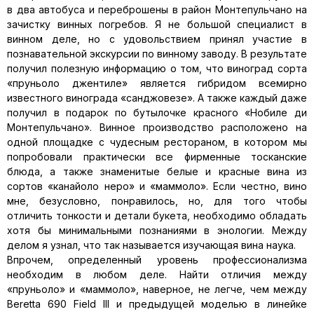
в два автобуса и переброшены в район Монтепульчано на
зачистку винных погребов. Я не большой специалист в
винном деле, но с удовольствием принял участие в
познавательной экскурсии по винному заводу. В результате
получил полезную информацию о том, что виноград сорта
«пруньоло джентиле» является гибридом всемирно
известного винограда «санджовезе». А также каждый даже
получил в подарок по бутылочке красного «Нобиле ди
Монтепульчано». Винное производство расположено на
одной площадке с чудесным рестораном, в котором мы
попробовали практически все фирменные тосканские
блюда, а также знаменитые белые и красные вина из
сортов «канайоло неро» и «маммоло». Если честно, вино
мне, безусловно, понравилось, но, для того чтобы
отличить тонкости и детали букета, необходимо обладать
хотя бы минимальными познаниями в энологии. Между
делом я узнал, что так называется изучающая вина наука.
Впрочем, определенный уровень профессионализма
необходим в любом деле. Найти отличия между
«пруньоло» и «маммоло», наверное, не легче, чем между
Beretta 690 Field III и предыдущей моделью в линейке