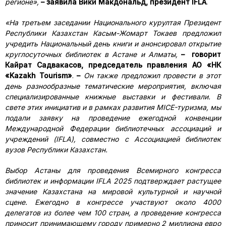
регионе»,
– заявила
Вики Макдональд, президент IFLA
.
«На третьем заседании Национального курултая Президент
Республики Казахстан Касым-Жомарт Токаев предложил
учредить Национальный день книги и анонсировал открытие
круглосуточных библиотек в Астане и Алматы,
– говорит
Кайрат Садвакасов, председатель правления АО «НК
«Kazakh Tourism»
.
–
Он также предложил провести в этот
день разнообразные тематические мероприятия, включая
специализированные книжные выставки и фестивали.
В
свете этих инициатив и в рамках развития MICE-туризма, мы
подали заявку на проведение ежегодной конвенции
Международной Федерации библиотечных ассоциаций и
учреждений (IFLA), совместно с Ассоциацией библиотек
вузов Республики Казахстан.
Выбор Астаны для проведения Всемирного конгресса
библиотек и информации IFLA 2025 подтверждает растущее
значение Казахстана на мировой культурной и научной
сцене. Ежегодно в конгрессе участвуют около 4000
делегатов из более чем 100 стран, а проведение конгресса
приносит принимающему городу примерно 2 миллиона евро