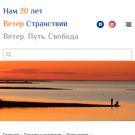
Нам
20
лет
Ветер
Странствий
Ветер. Путь. Свобода
/
/
/
Главная
Туризм и экология
Дальномер