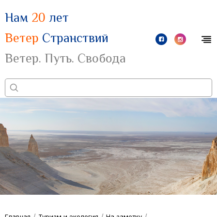
Нам
20
лет
Ветер
Странствий
Ветер. Путь. Свобода
/
/
/
Главная
Туризм и экология
На заметку