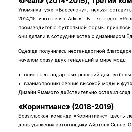
«Реал» (2014-2015), третий ко
Упомянув уже «Барселону», нельзя оставит
2014/15 изготовлял Adidas. В тех годах «Р
производителю футбольной формы пришлось 
они делали в сотрудничестве с дизайнером Ё
Одежда получилась нестандартной благодаря
началом сразу двух тенденций в мире моды:
поиск нестандартных решений для футболь
взаимопроникновения высокой моды и футб
Дизайн Ямамото действительно оставил след 
«Коринтианс» (2018-2019)
Бразильская команда «Коринтианс» шесть л
дань уважения автогонщику Айртону Сенне. О