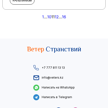
#Альпинизм
Пагинация
1
…
10
11
12
…
16
записей
Ветер
Странствий
+7 777 811 13 13
info@veters.kz
Написать на WhatsApp
Написать в Telegram