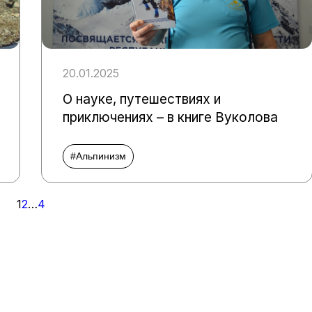
20.01.2025
О науке, путешествиях и
приключениях – в книге Вуколова
#Альпинизм
1
2
…
4