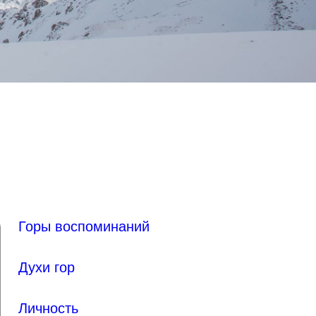
Горы воспоминаний
Духи гор
Личность