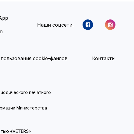
App
Наши соцсети:
am
пользования cookie-файлов
Контакты
ериодического печатного
ормации Министерства
стью «VETERS»