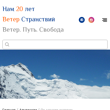
Нам
20
лет
Ветер
Странствий
Ветер. Путь. Свобода
/
/
Главная
Альпинизм
По следам истории