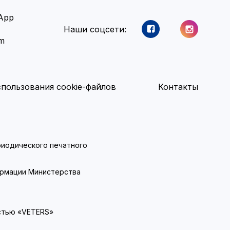
App
Наши соцсети:
am
пользования cookie-файлов
Контакты
ериодического печатного
ормации Министерства
стью «VETERS»