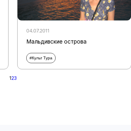
04.07.2011
Мальдивские острова
#Культ Тура
1
2
3