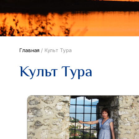
Главная
/
Культ Тура
Культ Тура