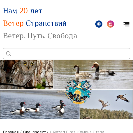
Нам
20
лет
Ветер
Странствий
Ветер. Путь. Свобода
Главная
/
Спецпроекты
/
Qazaq Birds: Крылья Степи