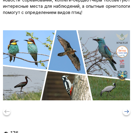
интересные места для наблюдений, а опытные орнитологи
помогут с определением видов птиц!
keyboard_backspace
arrow_right_alt