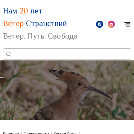
Нам
20
лет
Ветер
Странствий
Ветер. Путь. Свобода
/
/
/
Главная
Спецпроекты
Qazaq Birds