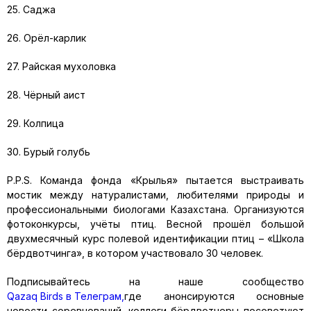
25. Саджа
26. Орёл-карлик
27. Райская мухоловка
28. Чёрный аист
29. Колпица
30. Бурый голубь
P.P.S. Команда фонда «Крылья» пытается выстраивать
мостик между натуралистами, любителями природы и
профессиональными биологами Казахстана. Организуются
фотоконкурсы, учёты птиц. Весной прошёл большой
двухмесячный курс полевой идентификации птиц – «Школа
бёрдвотчинга», в котором участвовало 30 человек.
Подписывайтесь на наше сообщество
Qazaq Birds в Телеграм,
где анонсируются основные
новости соревнований, коллеги-бёрдвотчеры посоветуют