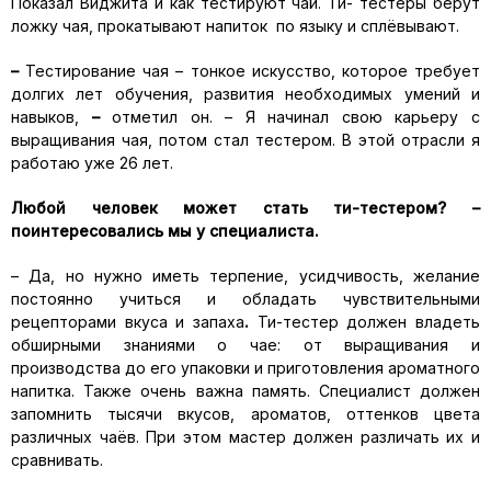
Показал Виджита и как тестируют чай. Ти- тестеры берут
ложку чая, прокатывают напиток по языку и сплёвывают.
–
Тестирование чая – тонкое искусство, которое требует
долгих лет обучения, развития необходимых умений и
навыков,
–
отметил он. – Я начинал свою карьеру с
выращивания чая, потом стал тестером. В этой отрасли я
работаю уже 26 лет.
Любой человек может стать ти-тестером? –
поинтересовались мы у специалиста.
– Да, но нужно иметь терпение, усидчивость, желание
постоянно учиться и обладать чувствительными
рецепторами вкуса и запаха
.
Ти-тестер должен владеть
обширными знаниями о чае: от выращивания и
производства до его упаковки и приготовления ароматного
напитка. Также очень важна память. Специалист должен
запомнить тысячи вкусов, ароматов, оттенков цвета
различных чаёв. При этом мастер должен различать их и
сравнивать.