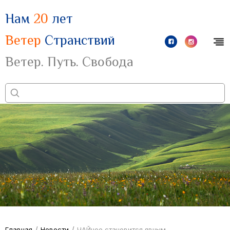
Нам
20
лет
Ветер
Странствий
Ветер. Путь. Свобода
/
/
Главная
Новости
ЧАЙное становится явным