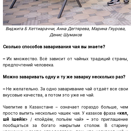
Виджита Б Хеттиараччи, Анна Дегтярева, Марина Гяурова,
Денис Шумаков
Сколько способов заваривания чая вы знаете?
–
Их множество. Всё зависит от чайных традиций страны,
предпочтений человека.
Можно заваривать одну и ту же заварку несколько раз?
–
Не желательно. За одно заваривание чай отдаёт все свои
вкусовые качества, а потом это уже не чай.
Чаепитие в Казахстане – означает гораздо больше, чем
просто выпить несколько чашек чая. У казахов фраза «
кел,
шәй ішейік
» / «пойдём, попьём чай»
–
это приглашение
пообщаться за богато накрытым столом. В старину