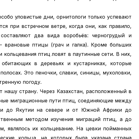
особо уловистые дни, орнитологи только успевают
тся при встречном ветре, когда они, как правило,
составляют два вида воробьёв: черногрудый и
– врановые птицы (грач и галка). Кроме больших
 кольцевания птиц ловят в паутинные сети. В них,
 обитающих в деревьях и кустарниках, которые
полосах. Это пеночки, славки, синицы, мухоловки,
тренную погоду.
 нашу страну. Через Казахстан, расположенный в
ьные миграционные пути птиц, соединяющие между
ии до Якутии на севере и от Южной Африки до
ственным методом изучения миграций птиц, а до
м, являлось их кольцевание. На цевки пойманных
еские кольца, на которых была указана страна