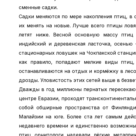
сменные садки.
Садки меняются по мере накопления птиц, в 
их менять на новые. Лучше всего птицы ловя
летят ниже. Весной основную массу птиц 
индийский и деревенская ласточка, осенью 
стационарных ловушек на Чокпакской станции
как правило, попадают мелкие виды птиц,
останавливаются на отдых и кормёжку в лесо
дрозды. Уловистость этих сетей выше в безве
Дважды в год миллионы пернатых пересекают
центре Евразии, проходят трансконтинентал
собой обширные пространства от Финлянд
Малайзии на юге. Более ста лет самым дей
недавнего времени и единственно возможны
птиц орнитологи надевали лёгкие металлич