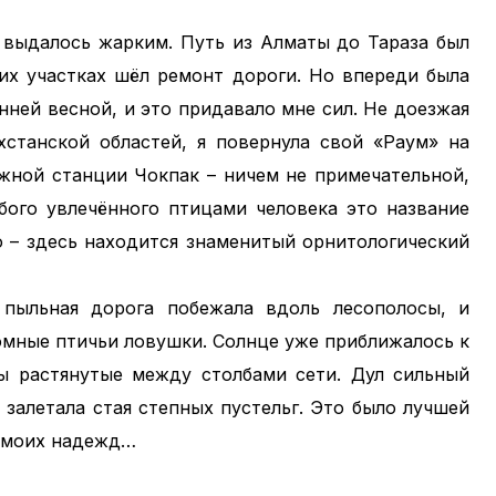
у выдалось жарким. Путь из Алматы до Тараза был
их участках шёл ремонт дороги. Но впереди была
нней весной, и это придавало мне сил. Не доезжая
станской областей, я повернула свой «Раум» на
жной станции Чокпак – ничем не примечательной,
бого увлечённого птицами человека это название
о – здесь находится знаменитый орнитологический
пыльная дорога побежала вдоль лесополосы, и
ромные птичьи ловушки. Солнце уже приближалось к
ны растянутые между столбами сети. Дул сильный
 залетала стая степных пустельг. Это было лучшей
л моих надежд…