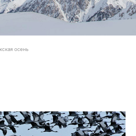
кская осень
ь