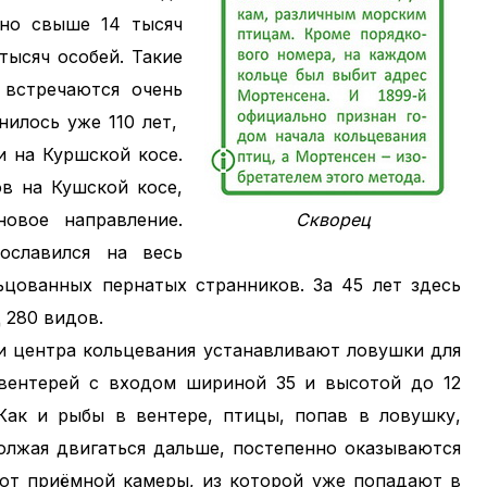
ано свыше 14 тысяч
тысяч особей. Такие
 встречаются очень
нилось уже 110 лет,
и на Куршской косе.
в на Кушской косе,
овое направление.
Скворец
ославился на весь
ьцованных пернатых странников. За 45 лет здесь
 280 видов.
ги центра кольцевания устанавливают ловушки для
вентерей с входом шириной 35 и высотой до 12
 Как и рыбы в вентере, птицы, попав в ловушку,
олжая двигаться дальше, постепенно оказываются
гают приёмной камеры, из которой уже попадают в