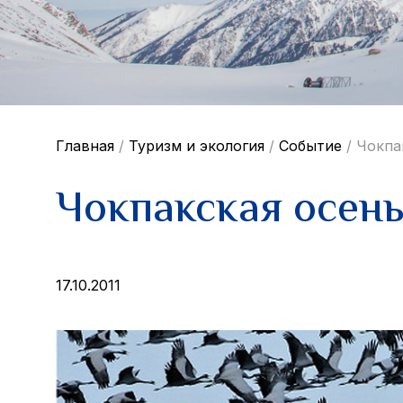
Главная
/
Туризм и экология
/
Событие
/
Чокпа
Чокпакская осен
17.10.2011