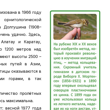
изована в 1966 году
 орнитологической
 Долгушина (1908–
чень удачно. Здесь,
Алатау и Каратау,
го 1200 метров над
меют высоты 2500 –
ных путей в Азии,
птицы оказываются в
ми горами, в так
личество пролётных
есь максимальна.
т: весной 1977 года