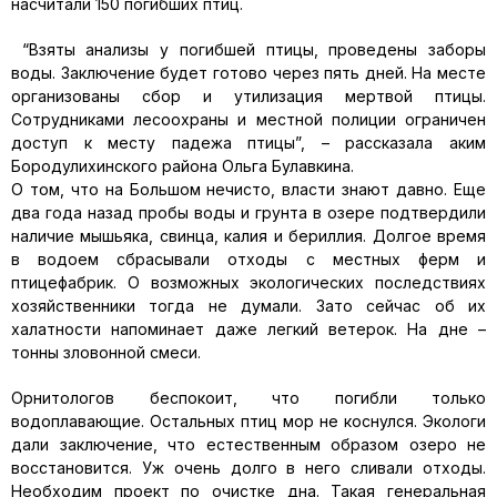
насчитали 150 погибших птиц.
“Взяты анализы у погибшей птицы, проведены заборы
воды. Заключение будет готово через пять дней. На месте
организованы сбор и утилизация мертвой птицы.
Сотрудниками лесоохраны и местной полиции ограничен
доступ к месту падежа птицы”, – рассказала аким
Бородулихинского района Ольга Булавкина.
О том, что на Большом нечисто, власти знают давно. Еще
два года назад пробы воды и грунта в озере подтвердили
наличие мышьяка, свинца, калия и бериллия. Долгое время
в водоем сбрасывали отходы с местных ферм и
птицефабрик. О возможных экологических последствиях
хозяйственники тогда не думали. Зато сейчас об их
халатности напоминает даже легкий ветерок. На дне –
тонны зловонной смеси.
Орнитологов беспокоит, что погибли только
водоплавающие. Остальных птиц мор не коснулся. Экологи
дали заключение, что естественным образом озеро не
восстановится. Уж очень долго в него сливали отходы.
Необходим проект по очистке дна. Такая генеральная