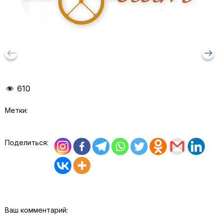
keyboard_backspace
arrow_right_alt
610
Метки:
Поделиться:
Ваш комментарий: