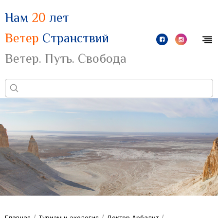
Нам
20
лет
Ветер
Странствий
Ветер. Путь. Свобода
/
/
/
Главная
Туризм и экология
Доктор Арбалит