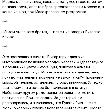
Москва меня впустила, показала, как умеет гореть, затем
погнала прочь, двести вёрст преследовала на морозе и, в
конце концов, под Малоярославцем разгромила.
***
«Знаем мы вашего брата», – частенько говорят Виталию
Кличко.
***
Это произошло в Алматы. В квартиру одного из
микрорайонов позвонил молодой человек: «Здравствуйте,
я племянник Булата – мужа Гули, приехал в Алматы
поступать в институт. Можно у вас пожить две недели,
пока вступительные экзамены не закончатся?» Приличный
молодой человек остановился у родственников. Успешно
сдал экзамены и вскоре был зачислен в институт.
Небольшим кругом родственников решили отметить
поступление. Пришли апашки. За дастарханом
разговорились, и выяснилось, что Булат и Гуля… не те
люди, о которых говорил новоявленный студент. Просто