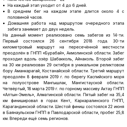
На каждый этап уходит от 4 до 6 дней.
В среднем бег на каждом этапе длится около 4 с
половиной часов.
Домашняя работа над маршрутом очередного этапа
забега занимает до двух недель.
На данный момент реализовано семь забегов из 14-ти.
Первый состоялся 26 сентября 2018 года. 30-ти
километровый маршрут на пересечённой местности
преодолён в ГНПП «Бурабай», Акмолинской области. Забег
проходил вдоль озёр Шабакколь, Айнаколь. Второй забег
на 30 км реализован 29 октября в уникальном реликтовом
бору Аманкарагай, Костанайской области. Третий маршрут
преодолён 8 февраля 2019 г. по берегу Каспийского моря
на полуострове Мангышлак, Мангистауской области.
Четвёртый, 18 марта 2019 г. по горному массиву Актау ГНПП
«Алтын-Эмель», Алматинской области. Пятый забег на 35,4
км финишировал в горах Кент, Каркаралинского ГНПП,
Карагандинской области. Шестой финиш состоялся 22 июня
в Баянаульском ГНПП в Павлодарской области, пробег 25,8
км. Впереди ещё семь регионов.