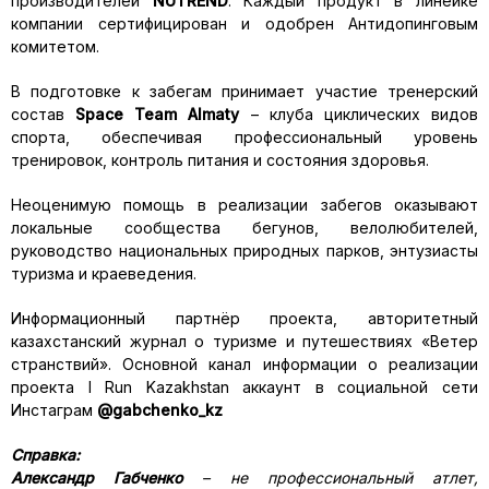
производителей
NUTREND
. Каждый продукт в линейке
компании сертифицирован и одобрен Антидопинговым
комитетом.
В подготовке к забегам принимает участие тренерский
состав
Space
Team
Almaty
– клуба циклических видов
спорта, обеспечивая профессиональный уровень
тренировок, контроль питания и состояния здоровья.
Неоценимую помощь в реализации забегов оказывают
локальные сообщества бегунов, велолюбителей,
руководство национальных природных парков, энтузиасты
туризма и краеведения.
Информационный партнёр проекта, авторитетный
казахстанский журнал о туризме и путешествиях «Ветер
странствий». Основной канал информации о реализации
проекта I Run Kazakhstan аккаунт в социальной сети
Инстаграм
@
gabchenko
_
kz
Справка:
Александр Габченко
– не профессиональный атлет,