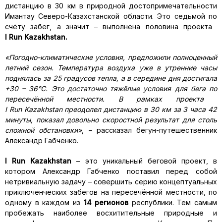
дистанцию в 30 км в природной достопримечательности
Имантау Северо-Казахстанской области. Это седьмой по
счёту забег, а значит – выполнена половина проекта
I
Run
Kazakhstan
.
«Погодно-климатические условия, предложили полноценный
летний сезон. Температура воздуха уже в утренние часы
поднялась за 25 градусов тепла, а в середине дня достигала
+30 – 36°С. Это достаточно тяжёлые условия для бега по
пересечённой местности. В рамках проекта
I
Run
Kazakhstan
преодолел дистанцию в 30 км за 3 часа 42
минуты, показал довольно скоростной результат для столь
сложной обстановки»
, – рассказал бегун-путешественник
Александр Габченко.
I
Run
Kazakhstan
– это уникальный беговой проект, в
котором Александр Габченко поставил перед собой
нетривиальную задачу – совершить серию концептуальных
приключенческих забегов на пересечённой местности, по
одному в каждом из
14 регионов
республики. Тем самым
пробежать наиболее восхитительные природные и