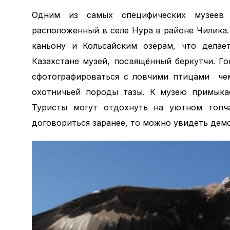
Одним из самых специфических музеев А
расположенный в селе Нура в районе Чилика
каньону и Кольсайским озёрам, что делае
Казахстане музей, посвящённый беркутчи. Г
сфотографироваться с ловчими птицами чем
охотничьей породы тазы. К музею примыкае
Туристы могут отдохнуть на уютном топча
договориться заранее, то можно увидеть дем