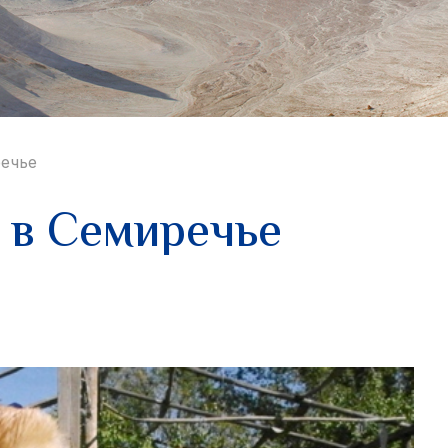
ечье
 в Семиречье