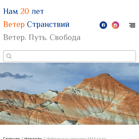
Нам
20
лет
Ветер
Странствий
Ветер. Путь. Свобода
/
/
Главная
Новости
Избранные хроники 1413 года