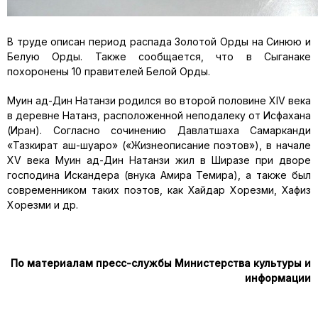
В труде описан период распада Золотой Орды на Синюю и
Белую Орды. Также сообщается, что в Сыганаке
похоронены 10 правителей Белой Орды.
Муин ад-Дин Натанзи родился во второй половине XIV века
в деревне Натанз, расположенной неподалеку от Исфахана
(Иран). Согласно сочинению Давлатшаха Самарканди
«Тазкират аш-шуаро» («Жизнеописание поэтов»), в начале
XV века Муин ад-Дин Натанзи жил в Ширазе при дворе
господина Искандера (внука Амира Темира), а также был
современником таких поэтов, как Хайдар Хорезми, Хафиз
Хорезми и др.
По материалам пресс-службы Министерства культуры и
информации