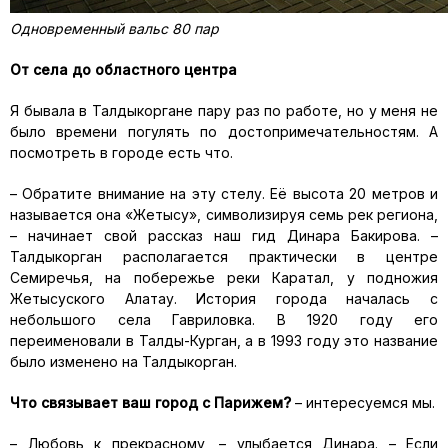
Одновременный вальс 80 пар
От села до областного центра
Я бывала в Талдыкоргане пару раз по работе, но у меня не
было времени погулять по достопримечательностям. А
посмотреть в городе есть что.
– Обратите внимание на эту стелу. Её высота 20 метров и
называется она «Жетысу», символизируя семь рек региона,
– начинает свой рассказ наш гид Динара Бакирова. –
Талдыкорган располагается практически в центре
Семиречья, на побережье реки Каратал, у подножия
Жетысуского Алатау. История города началась с
небольшого села Гавриловка. В 1920 году его
переименовали в Талды-Курган, а в 1993 году это название
было изменено на Талдыкорган.
Что связывает ваш город с Парижем?
– интересуемся мы.
– Любовь к прекрасному, – улыбается Динара. – Если