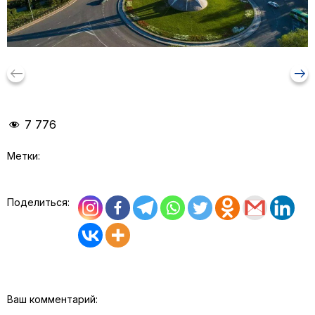
keyboard_backspace
arrow_right_alt
7 776
Метки:
Поделиться:
Ваш комментарий: