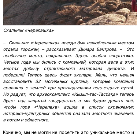
Скальник «Черепашка»
–
Скальник «Черепашка» всегда был излюбленным местом
отдыха горожан,
–
рассказывает Динара Бактрова.
–
Это
необычное место, сакральное. Здесь особая энергетика.
Четыре года мы бились с компанией, которая вела в этих
местах добычу строительного материала диорита. И
победили! Теперь здесь будет экопарк. Жаль, что нельзя
восстановить 32 могильных кургана, которые компания
сравняла с землей при прокладывании подъездных путей.
Но радует, что
археокомплекс «Кызыл-тас-Тасбақа» теперь
будет под защитой государства, а мы будем делать всё,
чтобы гора «Черепаха» вошла в список охраняемых
историко-культурных объектов сначала местного значения,
а потом и областного.
Конечно, мы не могли не посетить это уникальное место и