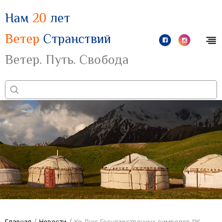
Нам
20
лет
Ветер
Странствий
Ветер. Путь. Свобода
/
/
Главная
Новости
Ко Дню Государственных символов РК