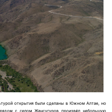
льтурой открытия были сделаны в Южном Алтае, но
 рядом с селом Жансугуров произвёл небольшую