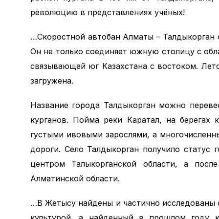
революцию в представлениях учёных!
…Скоростной автобан Алматы – Талдыкорган 
Он не только соединяет южную столицу с обл
связывающей юг Казахстана с востоком. Лето
загружена.
Название города Талдыкорган можно перевес
курганов. Пойма реки Каратал, на берегах 
густыми ивовыми зарослями, а многочисленн
дороги. Село Талдыкорган получило статус г
центром Талыкорганской области, а после
Алматинской области.
…В Жетысу найдены и частично исследованы с
культурой, а найденный в прошлом году к