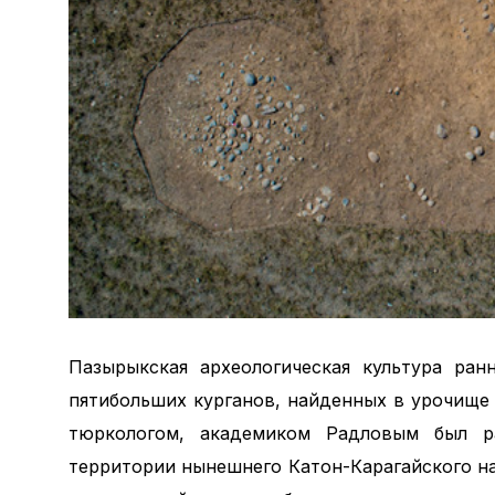
Пазырыкская археологическая культура ран
пятибольших курганов, найденных в урочище
тюркологом, академиком Радловым был р
территории нынешнего Катон-Карагайского н