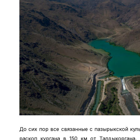
До сих пор все связанные с пазырыкской ку
раскоп кургана в 150 км от Талдыкоргана,