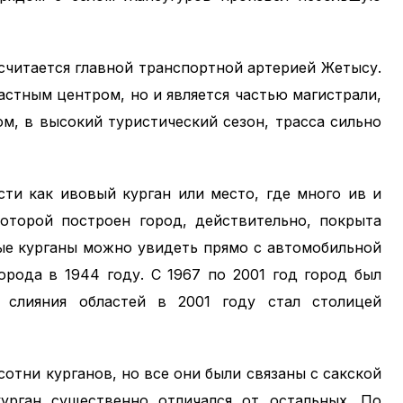
считается главной транспортной артерией Жетысу.
астным центром, но и является частью магистрали,
м, в высокий туристический сезон, трасса сильно
ти как ивовый курган или место, где много ив и
которой построен город, действительно, покрыта
ые курганы можно увидеть прямо с автомобильной
орода в 1944 году. С 1967 по 2001 год город был
 слияния областей в 2001 году стал столицей
отни курганов, но все они были связаны с сакской
урган существенно отличался от остальных. По