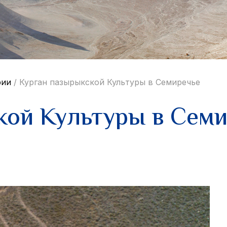
рии
/
Курган пазырыкской Культуры в Семиречье
кой Культуры в Сем