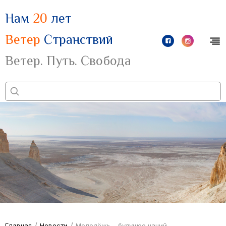
Нам
20
лет
Ветер
Странствий
Ветер. Путь. Свобода
/
/
Главная
Новости
Молодёжь – будущее наций