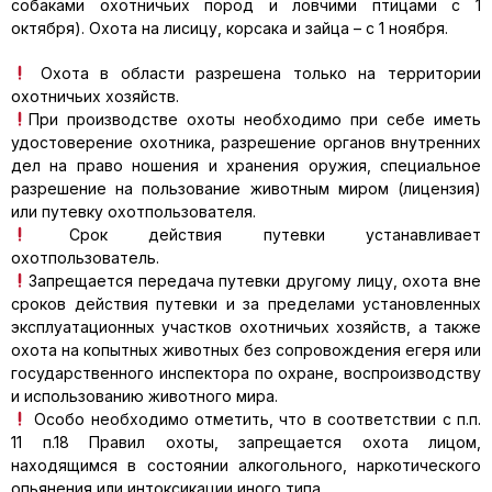
собаками охотничьих пород и ловчими птицами с 1
октября). Охота на лисицу, корсака и зайца – с 1 ноября.
Охота в области разрешена только на территории
охотничьих хозяйств.
При производстве охоты необходимо при себе иметь
удостоверение охотника, разрешение органов внутренних
дел на право ношения и хранения оружия, специальное
разрешение на пользование животным миром (лицензия)
или путевку охотпользователя.
Срок действия путевки устанавливает
охотпользователь.
Запрещается передача путевки другому лицу, охота вне
сроков действия путевки и за пределами установленных
эксплуатационных участков охотничьих хозяйств, а также
охота на копытных животных без сопровождения егеря или
государственного инспектора по охране, воспроизводству
и использованию животного мира.
Особо необходимо отметить, что в соответствии с п.п.
11 п.18 Правил охоты, запрещается охота лицом,
находящимся в состоянии алкогольного, наркотического
опьянения или интоксикации иного типа.