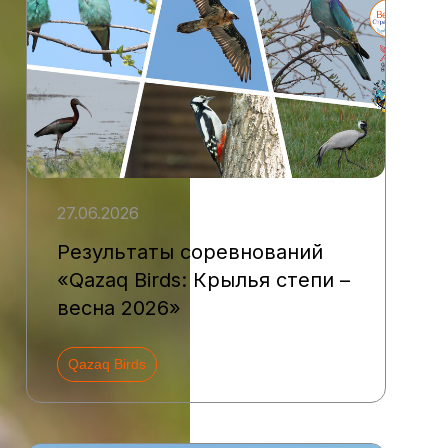
27.06.2026
Результаты соревнований
«Qazaq Birds: Крылья степи –
весна 2026»
Qazaq Birds