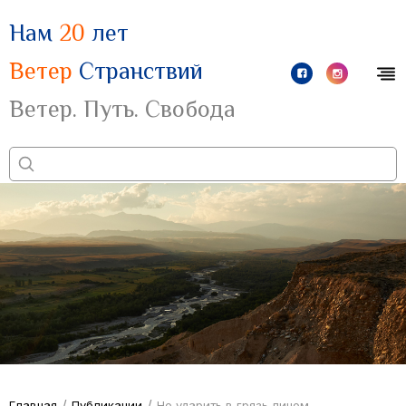
Нам
20
лет
Ветер
Странствий
Ветер. Путь. Свобода
/
/
Главная
Публикации
Не ударить в грязь лицом