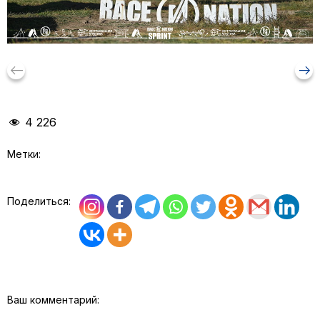
keyboard_backspace
arrow_right_alt
4 226
Метки:
Поделиться:
Ваш комментарий: