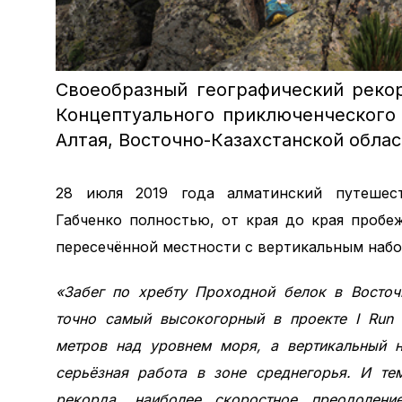
Своеобразный географический реко
Концептуального приключенческого з
Алтая, Восточно-Казахстанской облас
28 июля 2019 года алматинский путешест
Габченко полностью, от края до края пробе
пересечённой местности с вертикальным набор
«Забег по хребту Проходной белок в Восточ
точно самый высокогорный в проекте
I
Run
метров над уровнем моря, а вертикальный 
серьёзная работа в зоне среднегорья. И те
рекорда, наиболее скоростное преодолени