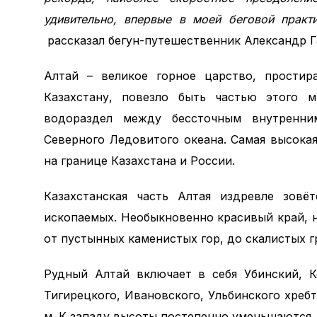
удивительно, впервые в моей беговой практ
рассказал бегун-путешественник Александр Г
Алтай – великое горное царство, простир
Казахстану, повезло быть частью этого м
водораздел между бессточным внутренни
Северного Ледовитого океана. Самая высока
на границе Казахстана и России.
Казахстанская часть Алтая издревле зовё
ископаемых. Необыкновенно красивый край,
от пустынных каменистых гор, до скалистых 
Рудный Алтай включает в себя Убинский, К
Тигирецкого, Ивановского, Ульбинского хреб
м. К западу высоты постепенно уменьшаются, 