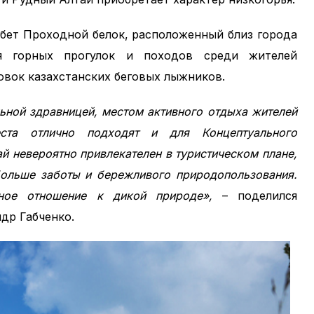
ебет Проходной белок, расположенный близ города
я горных прогулок и походов среди жителей
овок казахстанских беговых лыжников.
льной здравницей, местом активного отдыха жителей
ста отлично подходят и для Концептуального
ай невероятно привлекателен в туристическом плане,
больше заботы и бережливого природопользования.
ьное отношение к дикой природе»,
– поделился
др Габченко.