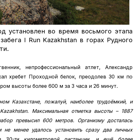
рд установлен во время восьмого этапа
абега I Run Kazakhstan в горах Рудного
ти.
венник, непрофессиональный атлет, Александр
жал хребет Проходной белок, преодолев 30 км по
ом высоты более 600 м за 3 часа и 26 минут.
ном Казахстане, пожалуй, наиболее трудоёмкий, и
Kazakhstan
. Максимальная отметка высоты – 1887
набор превысил 600 метров. Организму досталась
м не менее удалось установить сразу два личных
е 30-ти километровой дистанции, и ещё более