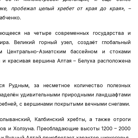
ике, пробежал целый хребет от края до края»
,
–
абченко.
ающееся на четыре современных государства и
ира. Великий горный узел, создаёт глобальный
м Центрально-Азиатским бассейном и стоками
я и красивая вершина Алтая – Белуха расположена
тся Рудным, за несметное количество полезных
 наделён удивительными природными ландшафтами
гребней, с вершинами покрытыми вечными снегами.
олыванский, Калбинский хребты, а также отроги
тов и Холзуна. Преобладающие высоты 1200 – 2000
и Рудный Алтай приобретает характер низкогорья.