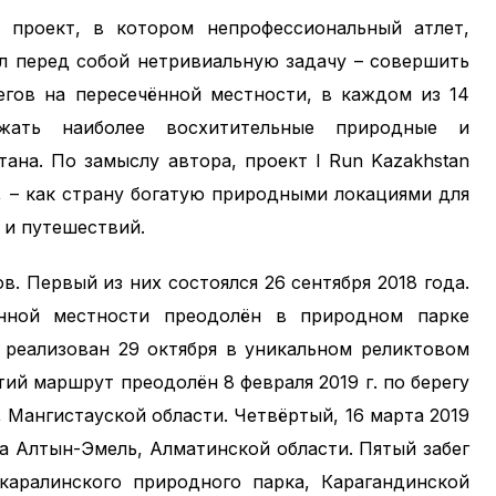
 проект, в котором непрофессиональный атлет,
л перед собой нетривиальную задачу – совершить
егов на пересечённой местности, в каждом из 14
жать наиболее восхитительные природные и
ана. По замыслу автора, проект I Run Kazakhstan
, – как страну богатую природными локациями для
 и путешествий.
. Первый из них состоялся 26 сентября 2018 года.
нной местности преодолён в природном парке
г реализован 29 октября в уникальном реликтовом
тий маршрут преодолён 8 февраля 2019 г. по берегу
 Мангистауской области. Четвёртый, 16 марта 2019
ка Алтын-Эмель, Алматинской области. Пятый забег
каралинского природного парка, Карагандинской