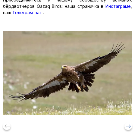
бёрдвотчеров Qazaq Birds: наша страничка в
Инстаграме
,
наш
Телеграм-чат
.
keyboard_backspace
arrow_right_alt