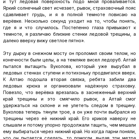
и тут ледовая поверхность подо мной проваливается.
Яркий солнечный свет исчезает, рывок, страховочный пояс
сдавливает грудь, и я в полной темноте повисаю на
верёвке. Несколько секунд уходит на то, чтобы понять,
где я и что случилось. Постепенно глаза привыкают к
темноте, я различаю близкие стенки ледовой трещины, а
далеко вверху вижу светлое пятно».
Эту дырку в снежном мосту он проломил своим телом, но
конечности были целы, а на темляке висел ледоруб. Алтай
пытался вытащить Вуколова, который уже вырубал в
ледовых стенках ступени и потихоньку продвигался вверх.
К Алтаю подошла вторая связка, ребята забили два
ледовых крюка и организовали надёжную страховку.
Повезло, что верёвка врезалась в заснеженный верхний
край трещины и это смягчило рывок, а Алтай смог
удержаться на склоне и не улететь следом в трещину.
Вуколова теперь тянули трое, а он уже почти выбрался из
трещины через её нижний край. Его криков наверху не
слышали и потому упорно продолжали тащить, чем мешали
ему выбираться через нижний край. Но когда парни поняли,
что он пытается сделать, то помогли, выдав три метра