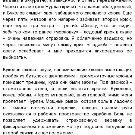
выдавать аккуратно, в зависимости от его передвижения».
Через пять метров Нурлан кричит, что камин обледенелый,
и Вуколов слышит звон забиваемого скального крюка. Ещё
через пять метров его напарник забивает второй крюк,
ещё через три метра – третий. «Слышу, что он видит
забитую кем-то ранее «морковку» – ледовый крюк в скале
– очень надёжная страховка. Я облегченно вздыхаю, но
через несколько минут слышу крик: «Падаю!» – верёвка
сразу ослабевает и мне приходится лихорадочно её
выбирать».
Вуколов слышит звуки, напоминающие хлопки вылетающих
пробок из бутылок с шампанским – промежуточные крючья
покидают трещины, куда они были забиты. Под двойкой –
стометровая стена, и если вылетят крючья Вуколова,
конец обоим. «Через мгновение, вниз головой, мимо меня
пролетает Нурлан. Мощный рывок, острая боль в ладонях
от ожога натянутой верёвки, пальцы правой руки
оказываются в рабочем пространстве карабина. Боль не
позволяет удерживать страховочную верёвку в
фиксированном положении». Но тут подоспел ведущий из
второй связки и спас положение.