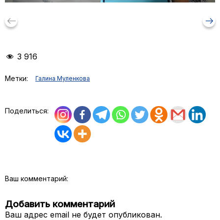
keyboard_backspace
arrow_right_alt
3 916
Метки:
Галина Муленкова
Поделиться:
Ваш комментарий:
Добавить комментарий
Ваш адрес email не будет опубликован.