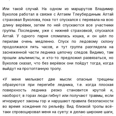
Или такой случай. На одном из маршрутов Владимир
Вуколов работал в связке с Алтаем Тлеубердиным. Алтай
страховал Вуколова, пока тот спускался с перевала на всю
длину верёвки, затем по ней спускаются все участники
группы. Последним, уже с нижней страховкой, спускался
Алтай. У одного парня сломалась кошка, и он шёл по
перилам очень медленно. Спуск по ледовому склону
продолжался пять часов, и тут группа разглядела на
заснеженной части ледника цепочку следов. Видимо, там
прошли альпинисты, и кто-то предложил развязаться, но
Вуколов сказал, что без верёвок они пойдут тогда, когда
выйдут на протоптанную тропу.
«У меня мелькают две мысли: опасные трещины
образуются при перегибе ледника, т.е. когда плоская
поверхность ледника резко становится крутой и,
наоборот; в горах люди гибнут или получают травмы, если
игнорируют законы гор и нарушают правила безопасности
во время хождения по рельефу. Вид близкой тропы всё-
таки спровоцировал меня на суету: я делаю широкие шаги,