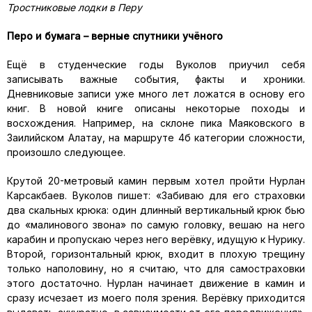
Тростниковые лодки в Перу
Перо и бумага – верные спутники учёного
Ещё в студенческие годы Вуколов приучил себя
записывать важные события, факты и хроники.
Дневниковые записи уже много лет ложатся в основу его
книг. В новой книге описаны некоторые походы и
восхождения. Например, на склоне пика Маяковского в
Заилийском Алатау, на маршруте 4б категории сложности,
произошло следующее.
Крутой 20-метровый камин первым хотел пройти Нурлан
Карсакбаев. Вуколов пишет: «Забиваю для его страховки
два скальных крюка: один длинный вертикальный крюк бью
до «малинового звона» по самую головку, вешаю на него
карабин и пропускаю через него верёвку, идущую к Нурику.
Второй, горизонтальный крюк, входит в плохую трещину
только наполовину, но я считаю, что для самостраховки
этого достаточно. Нурлан начинает движение в камин и
сразу исчезает из моего поля зрения. Верёвку приходится