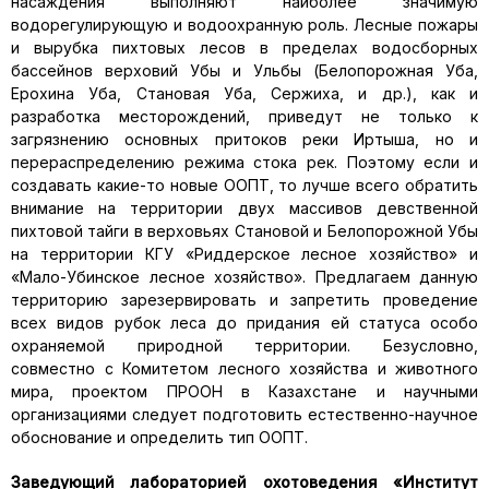
насаждения выполняют наиболее значимую
водорегулирующую и водоохранную роль. Лесные пожары
и вырубка пихтовых лесов в пределах водосборных
бассейнов верховий Убы и Ульбы (Белопорожная Уба,
Ерохина Уба, Становая Уба, Сержиха, и др.), как и
разработка месторождений, приведут не только к
загрязнению основных притоков реки Иртыша, но и
перераспределению режима стока рек. Поэтому если и
создавать какие-то новые ООПТ, то лучше всего обратить
внимание на территории двух массивов девственной
пихтовой тайги в верховьях Становой и Белопорожной Убы
на территории КГУ «Риддерское лесное хозяйство» и
«Мало-Убинское лесное хозяйство». Предлагаем данную
территорию зарезервировать и запретить проведение
всех видов рубок леса до придания ей статуса особо
охраняемой природной территории. Безусловно,
совместно с Комитетом лесного хозяйства и животного
мира, проектом ПРООН в Казахстане и научными
организациями следует подготовить естественно-научное
обоснование и определить тип ООПТ.
Заведующий лабораторией охотоведения «Институт