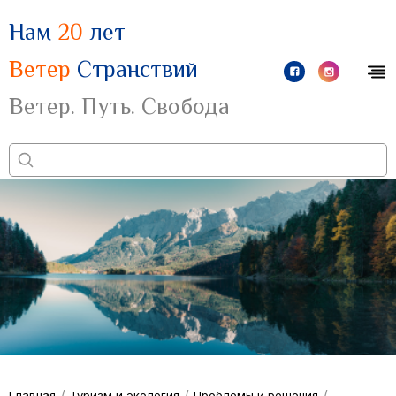
Нам
20
лет
Ветер
Странствий
Ветер. Путь. Свобода
/
/
/
Главная
Туризм и экология
Проблемы и решения