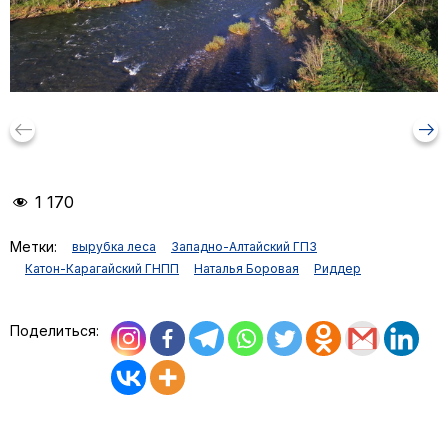
keyboard_backspace
arrow_right_alt
1 170
Метки:
вырубка леса
Западно-Алтайский ГПЗ
Катон-Карагайский ГНПП
Наталья Боровая
Риддер
Поделиться: