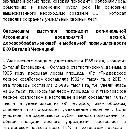
захламленностью леса, которая приводит к болезням леса,
обмелению и изменению русел рек. На основании
вышесказанного необходимо создание ООПТ, которая
позволит сохранить уникальный хвойный лес».
Следующим выступил
п
резидент
р
егиональной
Ассоциации предприятий лесной,
деревообрабатывающей и мебельной промышленности
ВКО Виталий Чернецкий
.
– Учет лесного фонда осуществляется 1965 года, – говорит
Виталий Евгеньевич. – Согласно статистическим данным, в
1995 году покрытая лесом площадь КГУ «Риддерское
лесное хозяйство» составляла 190244 тысяч га, в 2019 г.
эта площадь составила 216888 тысяч га, т.е. увеличилась
на 26 тысяч га. Покрытая лесом площадь КГУ «Пихтовское
лесное хозяйство» в настоящее время составляет 40427
тысяч га, увеличилась на 291 гектаров, таким образом,
опасений, что произойдет уменьшение лесов нет. Доля
участков, где разрешаются рубки главного пользования от
общей площади лесного учреждения составляет в
Риддерском лесхозе всего 1,2%, в Пихтовском лесхозе –