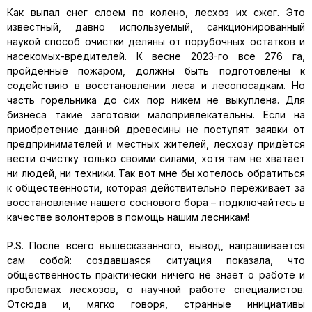
Как выпал снег слоем по колено, лесхоз их сжег. Это
известный, давно используемый, санкционированный
наукой способ очистки деляны от порубочных остатков и
насекомых-вредителей. К весне 2023-го все 276 га,
пройденные пожаром, должны быть подготовлены к
содействию в восстановлении леса и лесопосадкам. Но
часть горельника до сих пор никем не выкуплена. Для
бизнеса такие заготовки малопривлекательны. Если на
приобретение данной древесины не поступят заявки от
предпринимателей и местных жителей, лесхозу придётся
вести очистку только своими силами, хотя там не хватает
ни людей, ни техники. Так вот мне бы хотелось обратиться
к общественности, которая действительно переживает за
восстановление нашего соснового бора – подключайтесь в
качестве волонтеров в помощь нашим лесникам!
P.S. После всего вышесказанного, вывод, напрашивается
сам собой: создавшаяся ситуация показала, что
общественность практически ничего не знает о работе и
проблемах лесхозов, о научной работе специалистов.
Отсюда и, мягко говоря, странные инициативы