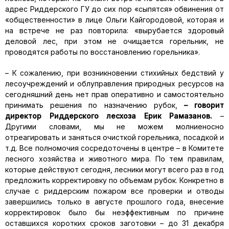
адрес Риддерского ГУ до сих пор «сыпятся» обвинения от
«общественности» в лице Ольги Кайгородовой, которая и
на встрече не раз повторила: «вырубается здоровый
деловой лес, при этом не очищается горельник, не
проводятся работы по восстановлению горельника».
– К сожалению, при возникновении стихийных бедствий у
лесоучреждений и облуправления природных ресурсов на
сегодняшний день нет прав оперативно и самостоятельно
принимать решения по назначению рубок,
– говорит
директор Риддерского лесхоза Ерик Рамазанов.
–
Другими словами, мы не можем молниеносно
отреагировать и заняться очисткой горельника, посадкой и
т.д. Все полномочия сосредоточены в центре – в Комитете
лесного хозяйства и животного мира. По тем правилам,
которые действуют сегодня, лесники могут всего раз в год
предложить корректировку по объемам рубок. Конкретно в
случае с риддерским пожаром все проверки и отводы
завершились только в августе прошлого года, внесение
корректировок было бы неэффективным по причине
оставшихся коротких сроков заготовки – до 31 декабря