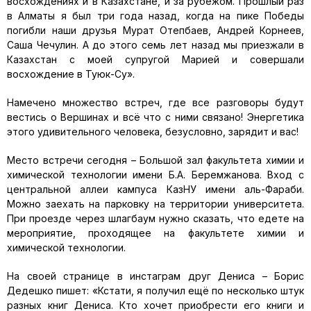
восхождениях и в Казахстане, и за рубежом. Прошлый раз
в Алматы я был три года назад, когда на пике Победы
погибли наши друзья Мурат Отепбаев, Андрей Корнеев,
Саша Чечулин. А до этого семь лет назад мы приезжали в
Казахстан с моей супругой Марией и совершали
восхождение в Туюк-Су».
Намечено множество встреч, где все разговоры будут
вестись о Вершинах и всё что с ними связано! Энергетика
этого удивительного человека, безусловно, зарядит и вас!
Место встречи сегодня – Большой зал факультета химии и
химической технологии имени Б.А. Беремжанова. Вход с
центральной аллеи кампуса КазНУ имени аль-Фараби.
Можно заехать на парковку на территории университета.
При проезде через шлагбаум нужно сказать, что едете на
мероприятие, проходящее на факультете химии и
химической технологии.
На своей странице в инстаграм друг Дениса – Борис
Дедешко пишет: «Кстати, я получил ещё по несколько штук
разных книг Дениса. Кто хочет приобрести его книги и