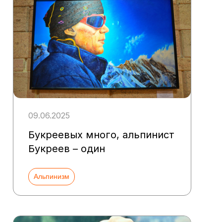
09.06.2025
Букреевых много, альпинист
Букреев – один
Альпинизм