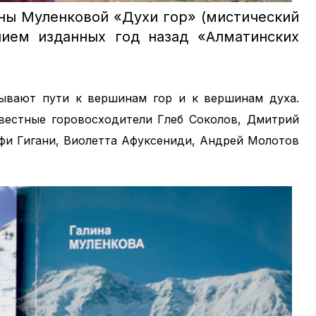
ины Муленковой «Духи гор» (мистический
нием изданных год назад «Алматинских
ывают пути к вершинам гор и к вершинам духа.
вестные горовосходители Глеб Соколов, Дмитрий
Афи Гигани, Виолетта Афуксениди, Андрей Молотов