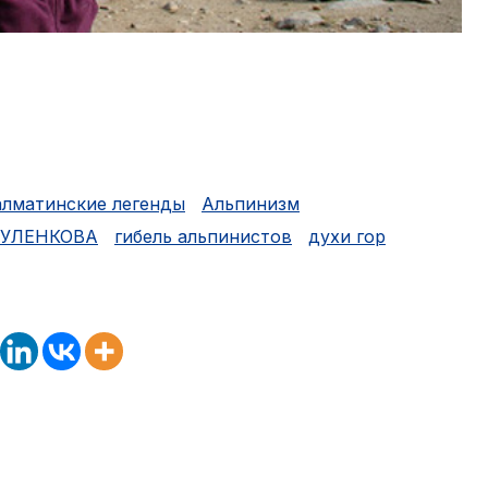
алматинские легенды
Альпинизм
МУЛЕНКОВА
гибель альпинистов
духи гор